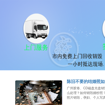
陈旧不要的结婚照如
广州胶卷、CD磁盘光盘
么处理？如何销毁婚纱照
照片销毁，孕妇、个人写