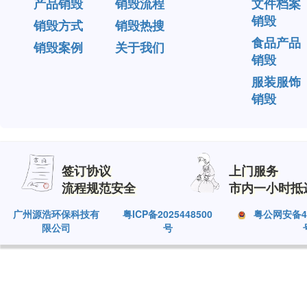
产品销毁
销毁流程
文件档案
销毁
销毁方式
销毁热搜
食品产品
销毁案例
关于我们
销毁
服装服饰
销毁
签订协议
上门服务
流程规范安全
市内一小时抵
广州源浩环保科技有
粤ICP备2025448500
粤公网安备440
限公司
号