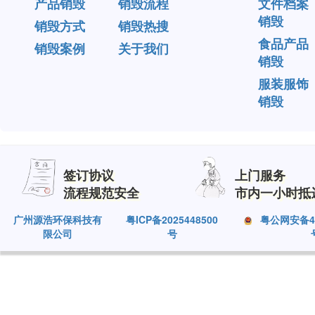
产品销毁
销毁流程
文件档案
销毁
销毁方式
销毁热搜
食品产品
销毁案例
关于我们
销毁
服装服饰
销毁
签订协议
上门服务
流程规范安全
市内一小时抵
广州源浩环保科技有
粤ICP备2025448500
粤公网安备440
限公司
号