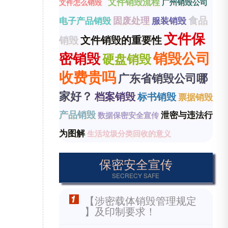
文件销毁流程
广州销毁公司
文件怎么销毁
食品
固废处理
电子产品销毁
服装销毁
文件保
文件销毁的重要性
销毁
销毁公司
密销毁
硬盘销毁
收费贵吗
广东省销毁公司哪
家好？
档案销毁
标书销毁
票据销毁
产品销毁
泄密与违法行
数据保密安全宣传
为图解
生活垃圾分类回收的意义
保密安全宣传
SECRECY SAFE
【涉密载体销毁管理规定
】及印制要求！