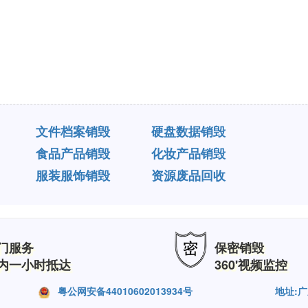
文件档案销毁
硬盘数据销毁
食品产品销毁
化妆产品销毁
服装服饰销毁
资源废品回收
门服务
保密销毁
内一小时抵达
360'视频监控
粤公网安备44010602013934号
地址: