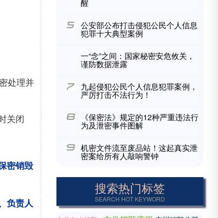
醒
公安部公布打击侵犯公民个人信息
犯罪十大典型案例
一“念”之间：国家秘密安危攸关，
谨防数据泄露
保密处理并
九起侵犯公民个人信息犯罪案例，
严厉打击不法行为！
《保密法》规定的12种严重违法行
时关闭
为及泄密事件图解
机密文件流至废品站！这起真实泄
密案给所有人敲响警钟
保密销毁
搜索热门标签
SEARCH HOT KEYWORD
、负责人