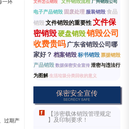
每一环
文件销毁流程
广州销毁公司
文件怎么销毁
食品
固废处理
电子产品销毁
服装销毁
文件保
文件销毁的重要性
销毁
销毁公司
密销毁
硬盘销毁
收费贵吗
广东省销毁公司哪
家好？
档案销毁
标书销毁
票据销毁
产品销毁
泄密与违法行
数据保密安全宣传
为图解
生活垃圾分类回收的意义
保密安全宣传
SECRECY SAFE
【涉密载体销毁管理规定
】及印制要求！
、过期产