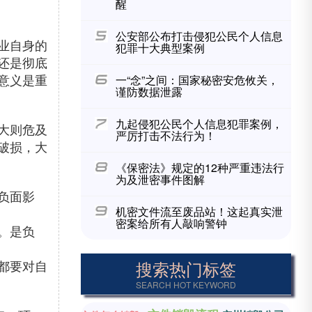
醒
公安部公布打击侵犯公民个人信息
业自身的
犯罪十大典型案例
还是彻底
意义
是重
一“念”之间：国家秘密安危攸关，
谨防数据泄露
九起侵犯公民个人信息犯罪案例，
大则危及
严厉打击不法行为！
破损，大
《保密法》规定的12种严重违法行
为及泄密事件图解
负面影
机密文件流至废品站！这起真实泄
密案给所有人敲响警钟
。是负
都要对自
搜索热门标签
SEARCH HOT KEYWORD