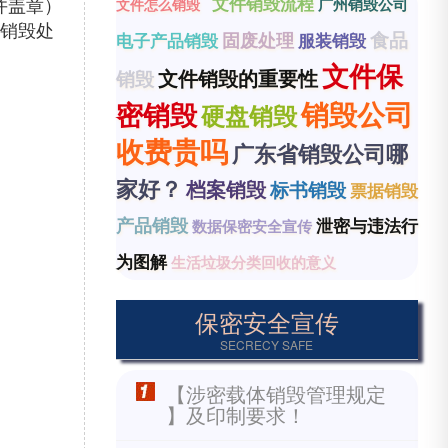
并盖章）
文件销毁流程
广州销毁公司
文件怎么销毁
密销毁处
食品
固废处理
电子产品销毁
服装销毁
文件保
文件销毁的重要性
销毁
销毁公司
密销毁
硬盘销毁
收费贵吗
广东省销毁公司哪
家好？
档案销毁
标书销毁
票据销毁
产品销毁
泄密与违法行
数据保密安全宣传
为图解
生活垃圾分类回收的意义
保密安全宣传
SECRECY SAFE
【涉密载体销毁管理规定
】及印制要求！