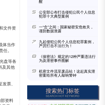
醒
公安部公布打击侵犯公民个人信息
犯罪十大典型案例
一“念”之间：国家秘密安危攸关，
和文件资
谨防数据泄露
九起侵犯公民个人信息犯罪案例，
载体当作
严厉打击不法行为！
责任。
《保密法》规定的12种严重违法行
为及泄密事件图解
光盘等各
料及其他
机密文件流至废品站！这起真实泄
密案给所有人敲响警钟
证发票、
搜索热门标签
SEARCH HOT KEYWORD
内部资料