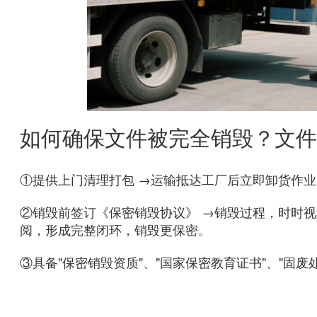
如何确保文件被完全销毁？文件
①提供上门清理打包 →运输抵达工厂后立即卸货作业 
②销毁前签订《保密销毁协议》 →销毁过程，时时
阅，形成完整闭环，销毁更保密。
③具备"保密销毁资质"、"国家保密教育证书"、"固废