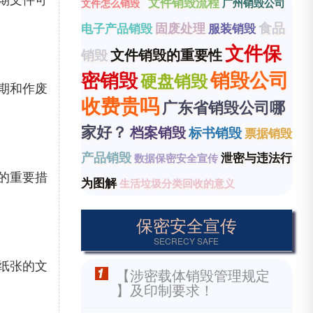
文件销毁流程
广州销毁公司
文件怎么销毁
食品
固废处理
电子产品销毁
服装销毁
文件保
文件销毁的重要性
销毁
销毁公司
密销毁
硬盘销毁
期和作废
收费贵吗
广东省销毁公司哪
家好？
档案销毁
标书销毁
票据销毁
产品销毁
泄密与违法行
数据保密安全宣传
的重要措
为图解
生活垃圾分类回收的意义
保密安全宣传
SECRECY SAFE
纸张的文
【涉密载体销毁管理规定
】及印制要求！