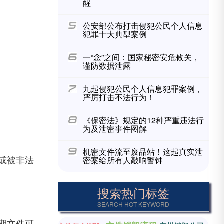
醒
公安部公布打击侵犯公民个人信息
犯罪十大典型案例
一“念”之间：国家秘密安危攸关，
谨防数据泄露
九起侵犯公民个人信息犯罪案例，
严厉打击不法行为！
《保密法》规定的12种严重违法行
为及泄密事件图解
机密文件流至废品站！这起真实泄
或被非法
密案给所有人敲响警钟
搜索热门标签
SEARCH HOT KEYWORD
期文件可