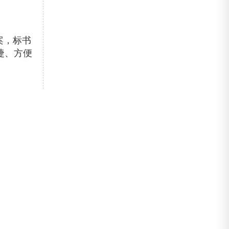
案，标书
捷、方便