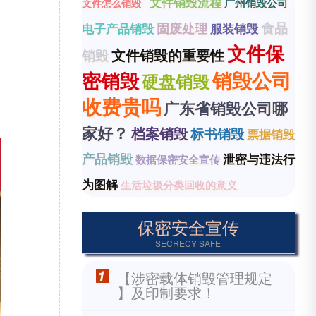
文件销毁流程
广州销毁公司
文件怎么销毁
食品
固废处理
电子产品销毁
服装销毁
文件保
文件销毁的重要性
销毁
销毁公司
密销毁
硬盘销毁
收费贵吗
广东省销毁公司哪
家好？
档案销毁
标书销毁
票据销毁
产品销毁
泄密与违法行
数据保密安全宣传
为图解
生活垃圾分类回收的意义
保密安全宣传
SECRECY SAFE
【涉密载体销毁管理规定
】及印制要求！