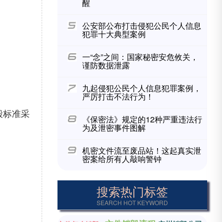
醒
公安部公布打击侵犯公民个人信息
犯罪十大典型案例
一“念”之间：国家秘密安危攸关，
谨防数据泄露
九起侵犯公民个人信息犯罪案例，
严厉打击不法行为！
毁标准采
《保密法》规定的12种严重违法行
为及泄密事件图解
机密文件流至废品站！这起真实泄
密案给所有人敲响警钟
搜索热门标签
SEARCH HOT KEYWORD