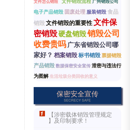
文件销毁流程
广州销毁公司
文件怎么销毁
食品
固废处理
电子产品销毁
服装销毁
文件保
文件销毁的重要性
销毁
销毁公司
密销毁
硬盘销毁
收费贵吗
广东省销毁公司哪
家好？
档案销毁
标书销毁
票据销毁
产品销毁
泄密与违法行
数据保密安全宣传
为图解
生活垃圾分类回收的意义
保密安全宣传
SECRECY SAFE
【涉密载体销毁管理规定
】及印制要求！