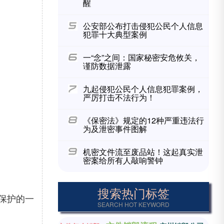
醒
公安部公布打击侵犯公民个人信息
犯罪十大典型案例
一“念”之间：国家秘密安危攸关，
谨防数据泄露
九起侵犯公民个人信息犯罪案例，
严厉打击不法行为！
《保密法》规定的12种严重违法行
为及泄密事件图解
机密文件流至废品站！这起真实泄
密案给所有人敲响警钟
搜索热门标签
保护的一
SEARCH HOT KEYWORD