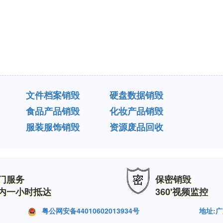
文件档案销毁
硬盘数据销毁
食品产品销毁
化妆产品销毁
服装服饰销毁
资源废品回收
门服务
保密销毁
内一小时抵达
360'视频监控
粤公网安备44010602013934号
地址: