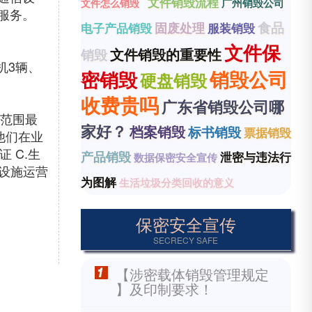
文件销毁流程
广州销毁公司
文件怎么销毁
服务。
食品
固废处理
电子产品销毁
服装销毁
文件保
文件销毁的重要性
销毁
机3辆、
销毁公司
密销毁
硬盘销毁
收费贵吗
广东省销毁公司哪
务范围最
家好？
档案销毁
标书销毁
票据销毁
他们在业
 C.生
产品销毁
泄密与违法行
数据保密安全宣传
理设施运营
为图解
生活垃圾分类回收的意义
保密安全宣传
SECRECY SAFE
【涉密载体销毁管理规定
】及印制要求！