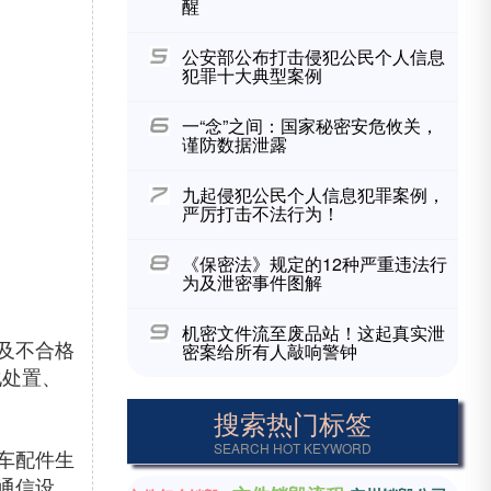
醒
公安部公布打击侵犯公民个人信息
犯罪十大典型案例
一“念”之间：国家秘密安危攸关，
谨防数据泄露
九起侵犯公民个人信息犯罪案例，
严厉打击不法行为！
《保密法》规定的12种严重违法行
为及泄密事件图解
机密文件流至废品站！这起真实泄
及不合格
密案给所有人敲响警钟
化处置、
搜索热门标签
SEARCH HOT KEYWORD
车配件生
通信设