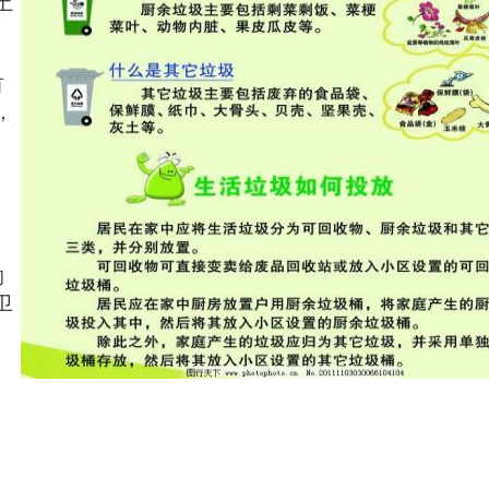
土
有
，
的
卫