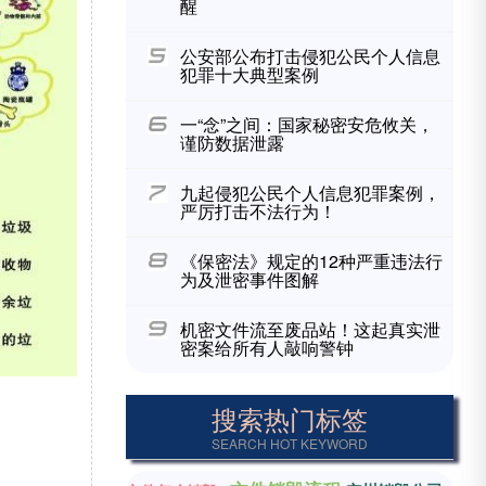
醒
公安部公布打击侵犯公民个人信息
犯罪十大典型案例
一“念”之间：国家秘密安危攸关，
谨防数据泄露
九起侵犯公民个人信息犯罪案例，
严厉打击不法行为！
《保密法》规定的12种严重违法行
为及泄密事件图解
机密文件流至废品站！这起真实泄
密案给所有人敲响警钟
搜索热门标签
SEARCH HOT KEYWORD