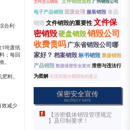
文件销毁流程
广州销毁公司
文件怎么销毁
食品
固废处理
电子产品销毁
服装销毁
文件保
文件销毁的重要性
销毁
综合利
销毁公司
密销毁
硬盘销毁
收费贵吗
广东省销毁公司哪
1吨废纸
家好？
原料；每回
档案销毁
标书销毁
票据销毁
物。
产品销毁
泄密与违法行
数据保密安全宣传
机肥料。
为图解
生活垃圾分类回收的意义
保密安全宣传
SECRECY SAFE
有效减少
【涉密载体销毁管理规定
】及印制要求！