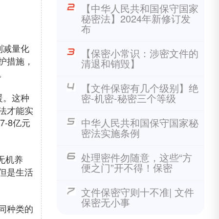
【中华人民共和国保守国家
秘密法】2024年新修订发
布
到减量化
【保密小常识：涉密文件的
护措施，
清退和销毁】
。
【文件保密有几个级别】绝
暖。这种
密-机密-秘密三个等级
法才能实
中华人民共和国保守国家秘
-8亿元
密法实施条例
处理密件勿随意，这些“方
无机养
便之门”开不得！保密
但是生活
文件保密守则十不准| 文件
保密无小事
同种类的